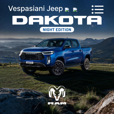
Vehículos
Vespasiani Jeep
Sucursales
Contactanos
Test
Drive
Ram
House