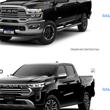
RAM
los
Términos del Servicio
de Google.
io
Seguinos
en
QUIENES
SOMOS
RAM
VEHÍCULOS
0KM
PLAN DE
AHORRO