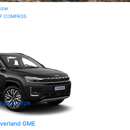
izar
P COMPASS
P GLADIATOR
verland GME