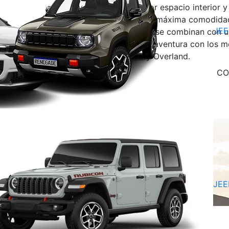
aventuras, con mayor espacio interior y
para proporcionar la máxima comodidad
JE
tecnología premium, se combinan con u
desarrollado para la aventura con los m
versiones: Limited y Overland.
CO
Caja AT6​
onnect
7 plazas
JEE