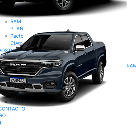
JEEP
PLAN
RAM
PLAN
Pacto
Claro
POSTVENTA
Custom y
Accesorios
RA
Turnos
Recall
Mantenimiento
Programado
Servicios
CONTACTO
RO
© Copyright Stellantis 2026
N
Términos y Condiciones
Politicas de privacidad