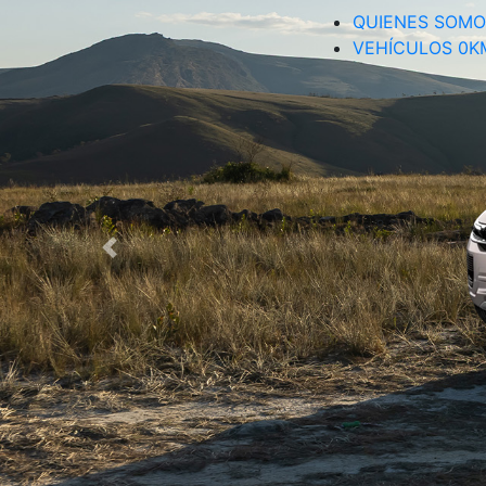
QUIENES SOMO
Vehículos
VEHÍCULOS 0K
Sucursales
Contactanos
Test
Drive
Ram
House
Anterior