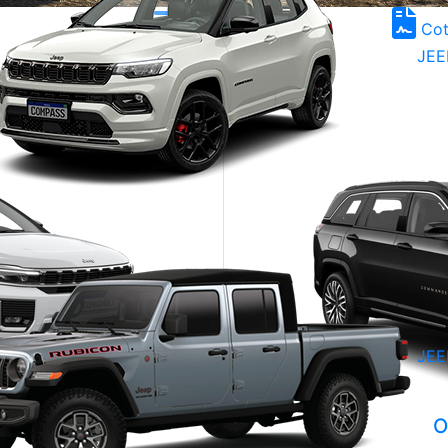
FICHA
Cot
TÉCNICA
JEE
JEE
0
O