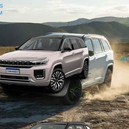
S
M
JE