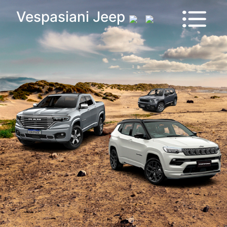
Vehículos
Vespasiani Jeep
Sucursales
Contactanos
Test
Drive
Ram
House