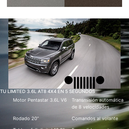
TU LIMITED 3.6L AT8 4X4 EN 5 SEGUNDOS
Motor Pentastar 3.6L V6
Transmisión automática
de 8 velocidades
Rodado 20’’
Comandos al volante