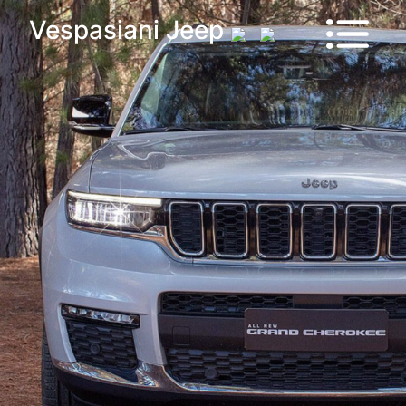
Vehículos
Vespasiani Jeep
Sucursales
Contactanos
Test
Drive
Ram
House