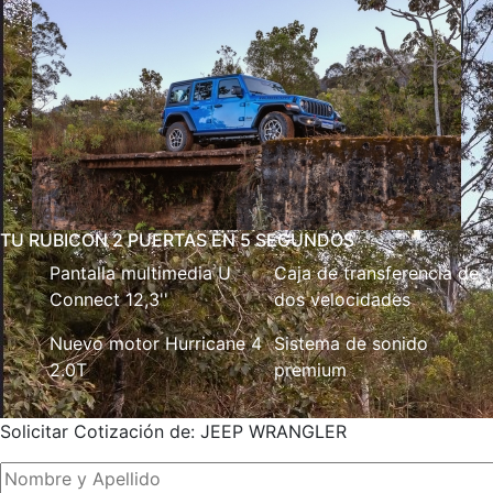
TU RUBICON 2 PUERTAS EN 5 SEGUNDOS
Pantalla multimedia U
Caja de transferencia de
Connect 12,3''
dos velocidades
Nuevo motor Hurricane 4
Sistema de sonido
2.0T
premium
Solicitar Cotización de: JEEP WRANGLER