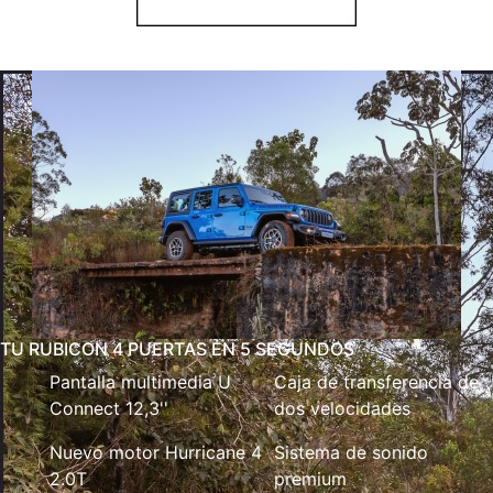
TU RUBICON 4 PUERTAS EN 5 SEGUNDOS
Pantalla multimedia U
Caja de transferencia de
Connect 12,3''
dos velocidades
Nuevo motor Hurricane 4
Sistema de sonido
2.0T
premium