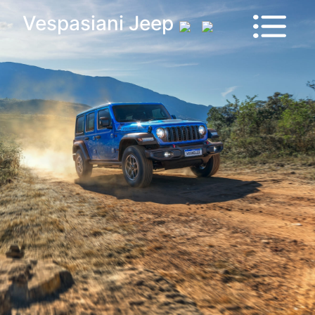
Vehículos
Vespasiani Jeep
Sucursales
Contactanos
Test
Drive
Ram
House