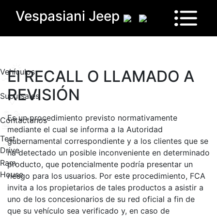
Vespasiani Jeep
Vehículos
El RECALL O LLAMADO A
REVISIÓN
Sucursales
Es un procedimiento previsto normativamente
Contactanos
mediante el cual se informa a la Autoridad
Test
gubernamental correspondiente y a los clientes que se
Drive
ha detectado un posible inconveniente en determinado
Ram
producto, que potencialmente podría presentar un
House
riesgo para los usuarios. Por este procedimiento, FCA
invita a los propietarios de tales productos a asistir a
uno de los concesionarios de su red oficial a fin de
que su vehículo sea verificado y, en caso de