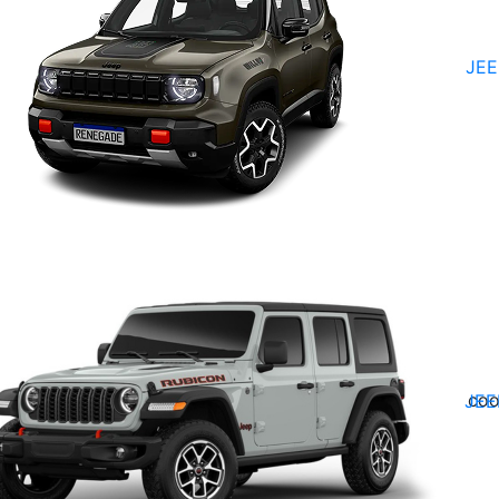
© Copyright Stellantis 2026
JE
Términos y Condiciones
Politicas de privacidad
os facilitarte el uso de nuestra página web. Además, las c
JEE
egación implica aceptar nuestra política de cookies.