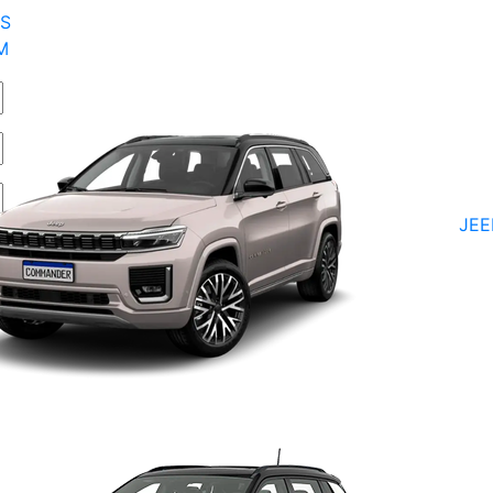
S
M
JE