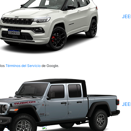
JEE
los
Términos del Servicio
de Google.
JEE
io
Seguinos
en
QUIENES
SOMOS