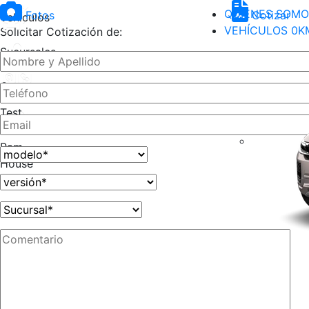
QUIENES SOMO
Fotos
Cotizar
Vehículos
VEHÍCULOS 0K
Solicitar Cotización de:
Sucursales
Contactanos
Test
Drive
Ram
House