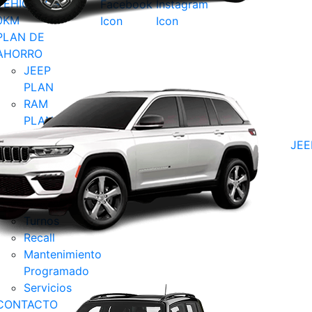
VEHÍCULOS
0KM
PLAN DE
AHORRO
JEEP
PLAN
RAM
PLAN
Pacto
JEE
Claro
POSTVENTA
Custom y
Accesorios
Turnos
Recall
Mantenimiento
Programado
Servicios
CONTACTO