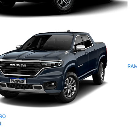
RA
RO
N