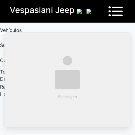
Vespasiani Jeep
Vehículos
Sucursales
Contactanos
Test
Drive
Ram
House