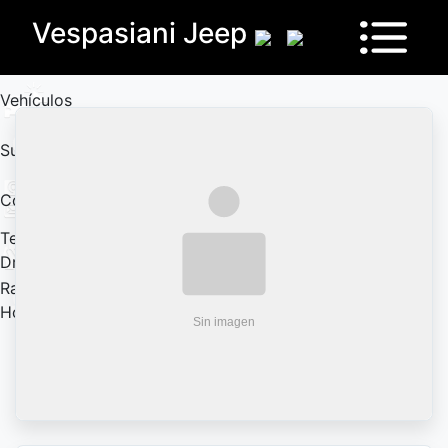
Vespasiani Jeep
Vehículos
Sucursales
Contactanos
Test
Drive
Ram
House