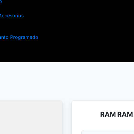
o
Accesorios
ento Programado
RAM RAM 