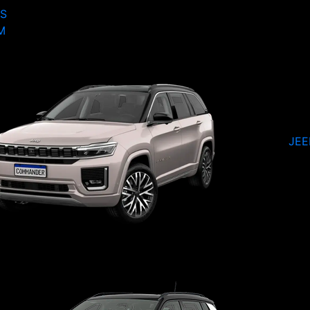
S
M
JE