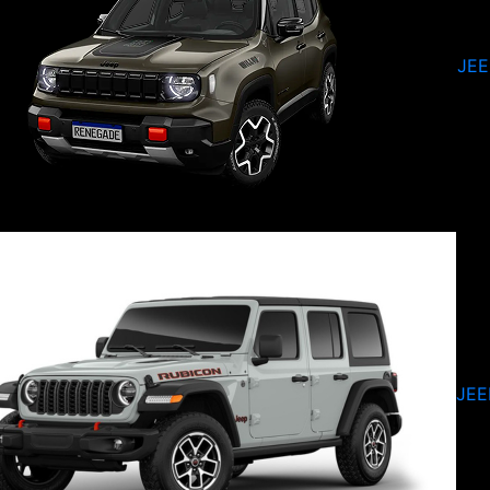
JE
JEE