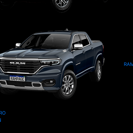
RA
RO
N