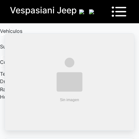
Vespasiani Jeep
Vehículos
Sucursales
Contactanos
Test
Drive
Ram
House