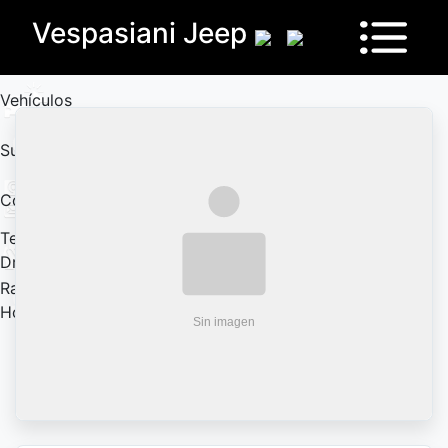
Vespasiani Jeep
Vehículos
Sucursales
Contactanos
Test
Drive
Ram
House