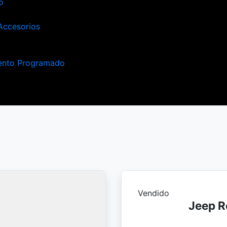
o
Accesorios
ento Programado
Vendido
Jeep R