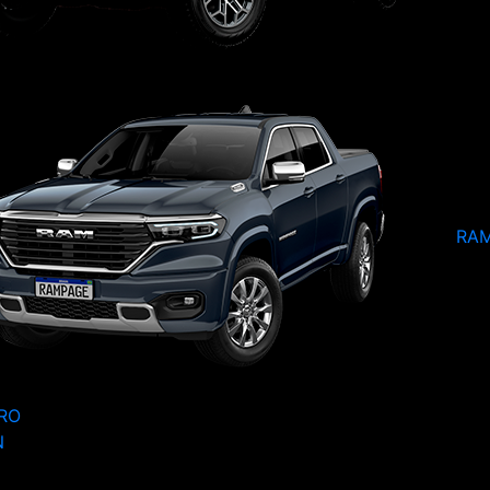
RA
RO
N