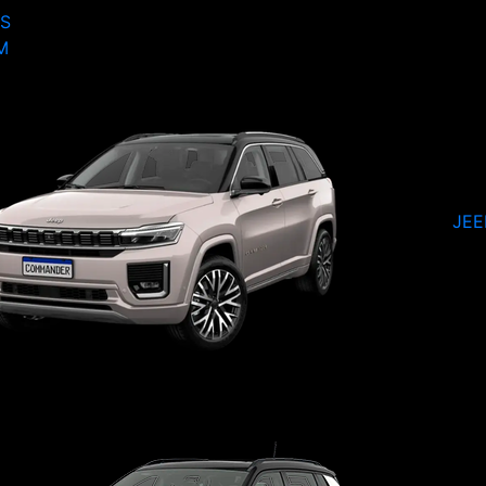
S
M
JE