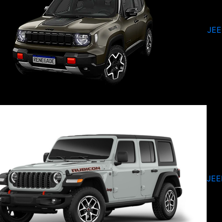
JE
JEE