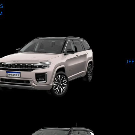
S
M
JE