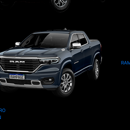
RA
RO
N