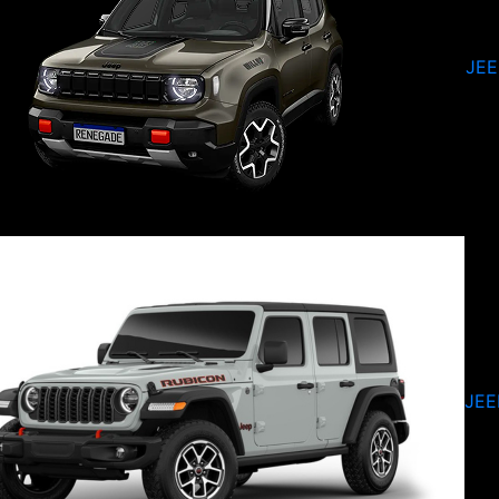
JE
JEE