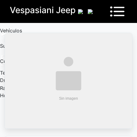
Vespasiani Jeep
Vehículos
Sucursales
Contactanos
Test
Drive
Ram
House