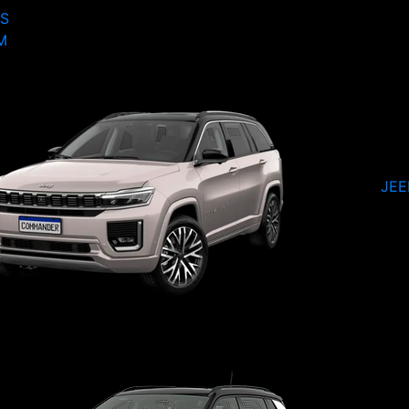
S
M
JE