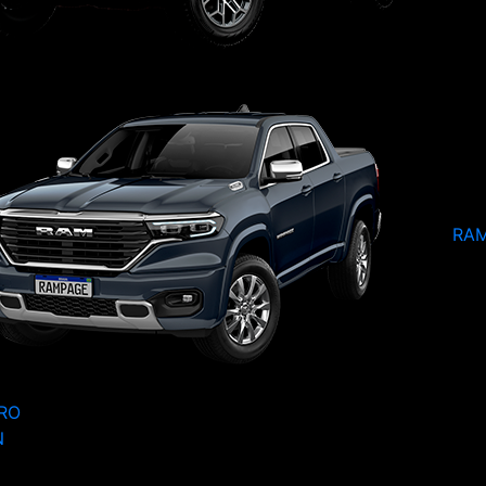
RA
RO
N