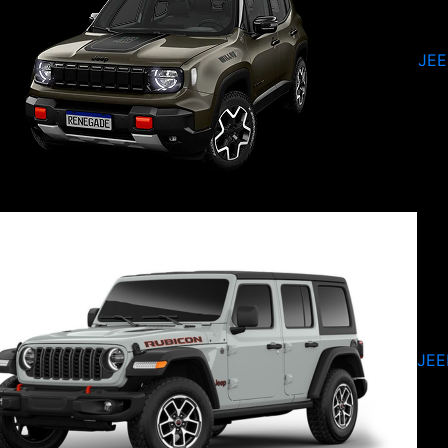
JE
JEE