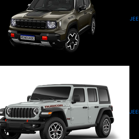
JE
JEE