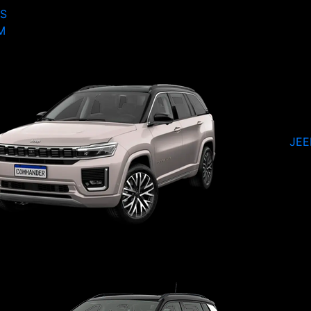
S
M
JE