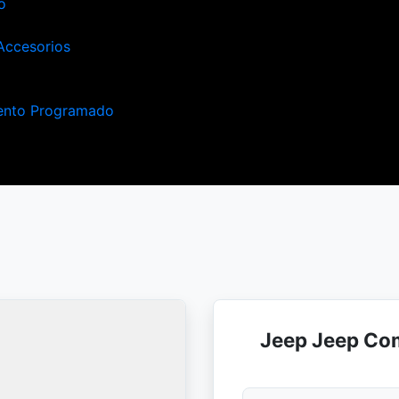
o
Accesorios
ento Programado
Jeep Jeep Co