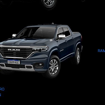
RA
RO
N