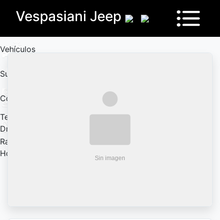
Vespasiani Jeep
Vehículos
Sucursales
Contactanos
Test
Drive
Ram
House