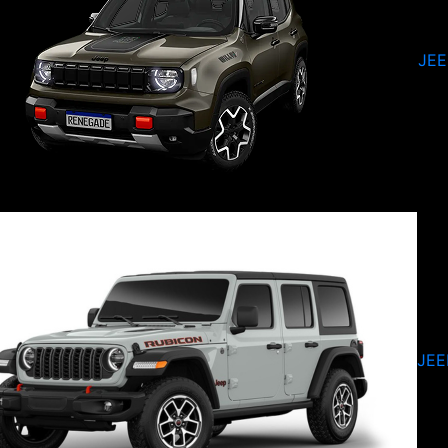
JE
JEE