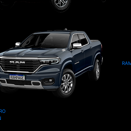
RA
RO
N