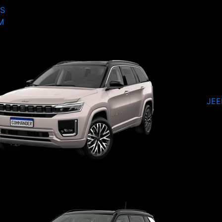
S
M
JE