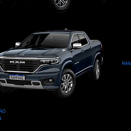
RA
RO
N