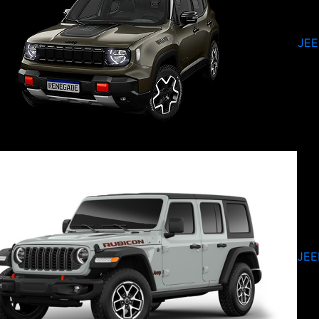
JE
JEE