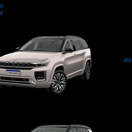
S
M
JE