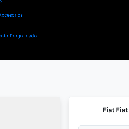
o
Accesorios
ento Programado
Fiat Fi