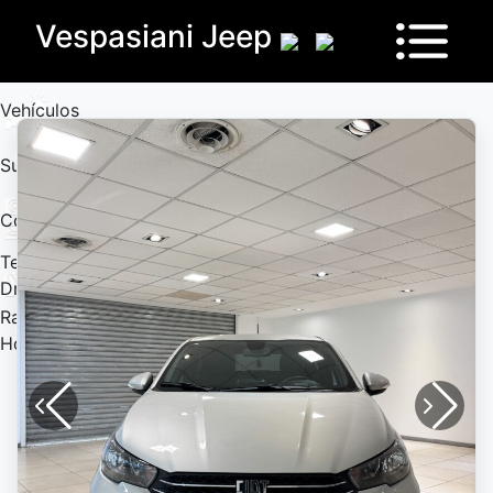
Vespasiani Jeep
Vehículos
Sucursales
Contactanos
Test
Drive
Ram
House