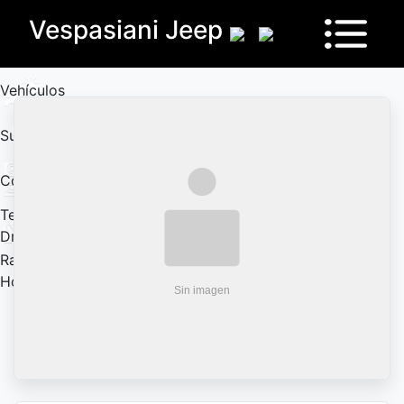
Vespasiani Jeep
Vehículos
Sucursales
Contactanos
Test
Drive
Ram
House