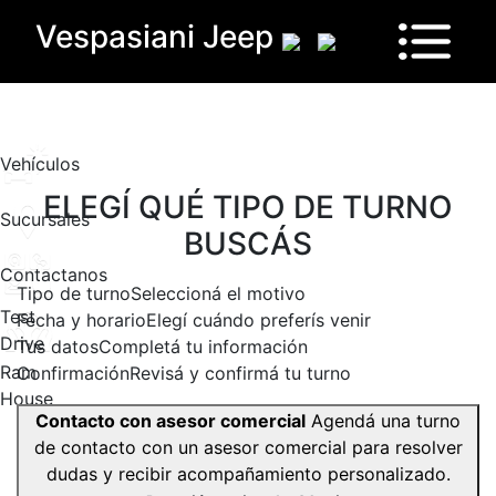
Vespasiani Jeep
Vehículos
ELEGÍ QUÉ TIPO DE TURNO
Sucursales
BUSCÁS
Contactanos
Tipo de turno
Seleccioná el motivo
Test
Fecha y horario
Elegí cuándo preferís venir
Drive
Tus datos
Completá tu información
Ram
Confirmación
Revisá y confirmá tu turno
House
Contacto con asesor comercial
Agendá una turno
de contacto con un asesor comercial para resolver
dudas y recibir acompañamiento personalizado.