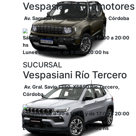
Vespasiani Automotores
Av. Sagrada Familia 434, Córdoba - Córdoba
Sábados: de 9:30 a 13:30 y de 17:00 a 20:00
hs
Lunes a viernes: de 9:00 a 20:00 hs
SUCURSAL
Vespasiani Río Tercero
Av. Gral. Savio 1350, X5850 Río Tercero,
Córdoba
Sábados: de 9:30 a 13:30 y de 17:00 a 20:00
hs
Lunes a viernes: de 9:00 a 20:00 hs