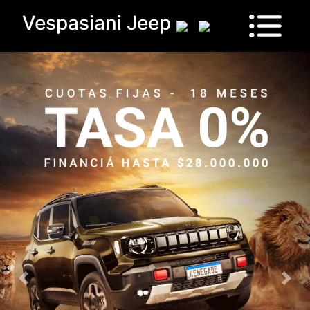
Vespasiani Jeep
Vehículos
Sucursales
Contactanos
Test
Drive
Ram
House