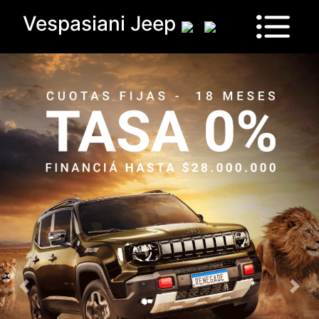
Vespasiani Jeep
Vehículos
Sucursales
Contactanos
Test
Drive
Ram
House