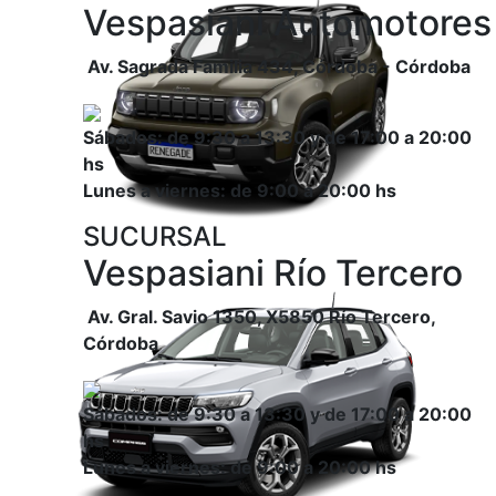
Vespasiani Automotores
Av. Sagrada Familia 434, Córdoba - Córdoba
Sábados: de 9:30 a 13:30 y de 17:00 a 20:00
hs
Lunes a viernes: de 9:00 a 20:00 hs
SUCURSAL
Vespasiani Río Tercero
Av. Gral. Savio 1350, X5850 Río Tercero,
Córdoba
Sábados: de 9:30 a 13:30 y de 17:00 a 20:00
hs
Lunes a viernes: de 9:00 a 20:00 hs