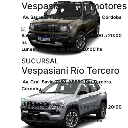
Vespasiani Automotores
Av. Sagrada Familia 434, Córdoba - Córdoba
Sábados: de 9:30 a 13:30 y de 17:00 a 20:00
hs
Lunes a viernes: de 9:00 a 20:00 hs
SUCURSAL
Vespasiani Río Tercero
Av. Gral. Savio 1350, X5850 Río Tercero,
Córdoba
Sábados: de 9:30 a 13:30 y de 17:00 a 20:00
hs
Lunes a viernes: de 9:00 a 20:00 hs