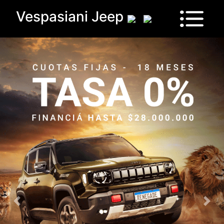
Vespasiani Jeep
Vehículos
Sucursales
Contactanos
Test
Drive
Ram
House