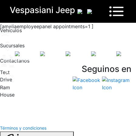
Vespasiani Jeep
[ameliaemployeepanel appointments=1 ]
Vehículos
Sucursales
Contactanos
Seguinos en
Vespasiani Jeep
Test
Drive
Ram
House
Términos y Condiciones
Politicas de privacidad
Términos y condiciones